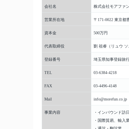
会社名
株式会社モアファン / 
営業所在地
〒171-0022 東京
資本金
500万円
代表取締役
劉 祖睿（リュウ 
登録番号
埼玉県知事登録旅行業 
TEL
03-6384-4218
FAX
03-4496-4148
Mail
info@morefun.co.jp
事業内容
・インバウンド訪
・国際貿易、輸入
・通訳・翻訳業